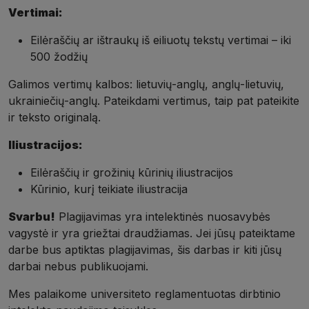
Vertimai:
Eilėraščių ar ištraukų iš eiliuotų tekstų vertimai – iki
500 žodžių
Galimos vertimų kalbos: lietuvių-anglų, anglų-lietuvių,
ukrainiečių-anglų. Pateikdami vertimus, taip pat pateikite
ir teksto originalą.
Iliustracijos:
Eilėraščių ir grožinių kūrinių iliustracijos
Kūrinio, kurį teikiate iliustracija
Svarbu!
Plagijavimas yra intelektinės nuosavybės
vagystė ir yra griežtai draudžiamas. Jei jūsų pateiktame
darbe bus aptiktas plagijavimas, šis darbas ir kiti jūsų
darbai nebus publikuojami.
Mes palaikome universiteto reglamentuotas dirbtinio