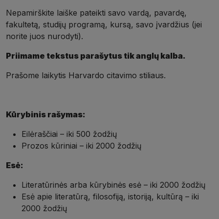
Nepamirškite laiške pateikti savo vardą, pavardę,
fakultetą, studijų programą, kursą, savo įvardžius (jei
norite juos nurodyti).
Priimame tekstus parašytus tik anglų kalba.
Prašome laikytis Harvardo citavimo stiliaus.
Kūrybinis rašymas:
Eilėraščiai – iki 500 žodžių
Prozos kūriniai – iki 2000 žodžių
Esė:
Literatūrinės arba
kūrybinės
esė
– iki 2000 žodžių
Esė apie literatūrą, filosofiją, istoriją, kultūrą – iki
2000 žodžių