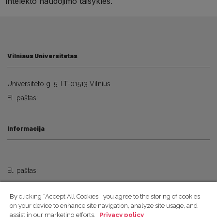
intelekto naudojimo taisykles.
Vilniaus Universitetas
Universiteto g. 5, LT-01513 Vilnius
El. paštas:
Informacija
El. paštas:
By clicking “Accept All Cookies”, you agree to the storing of cookies
Socialiniai Tinklai
on your device to enhance site navigation, analyze site usage, and
assist in our marketing efforts.
Privacy policy