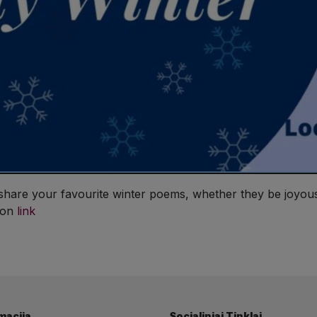
share your favourite winter poems, whether they be joyous 
tion
link
macija
Socialiniai Tinklai