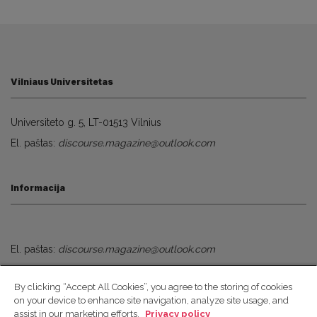
Vilniaus Universitetas
Universiteto g. 5, LT-01513 Vilnius
El. paštas:
discourse.magazine@outlook.com
Informacija
El. paštas:
discourse.magazine@outlook.com
By clicking “Accept All Cookies”, you agree to the storing of cookies
Socialiniai Tinklai
on your device to enhance site navigation, analyze site usage, and
assist in our marketing efforts.
Privacy policy